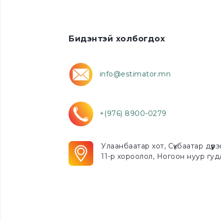
Бидэнтэй холбогдох
info@estimator.mn
+(976) 8900-0279
Улаанбаатар хот, Сүхбаатар дүүрэ
11-р хороолол, Ногоон нуур гуд