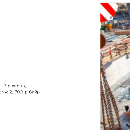
г, 7-р хороо,
амж-2, 708-р байр