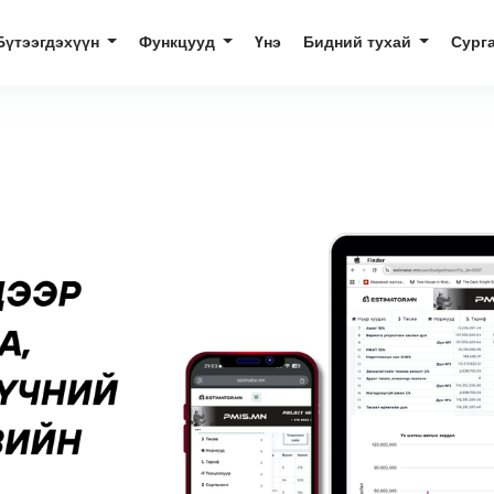
Бүтээгдэхүүн
Функцууд
Үнэ
Бидний тухай
Сург