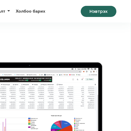
Нэвтрэх
алт
Холбоо барих