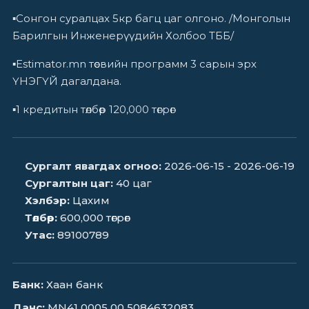
▪️Сонгон суралцах 5кр багц цаг олгоно. /Монголын
Барилгын Инженерүүдийн Холбоо ТББ/
▪️Estimator.mn төсвийн программ 3 сарын эрх
ҮНЭГҮЙ дагалдана.
▪️1 кредитын төлбөр 120,000 төгрөг
Сургалт явагдах огноо:
2026-06-15 - 2026-06-19
Сургалтын цаг:
40 цаг
Хэлбэр:
Цахим
Төлбөр:
600,000 төгрөг
Утас:
89100789
Банк:
Хаан банк
Данс:
MN41 0005 00 5084632083