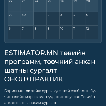
22
23
24
25
26
27
28
29
30
1
2
3
4
5
6
7
8
9
10
11
12
ESTIMATOR.MN төсвийн
программ, төсөвчний анхан
шатны сургалт
ОНОЛ+ПРАКТИК
Барилгын төсөв хийж сурах хүсэлтэй салбарын бүх
чиглэлийн мэргэжилтнүүдэд зориулсан Төсвийн
анхан шатны цахим сургалт