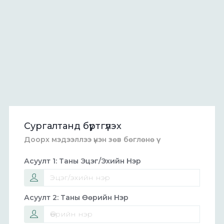
Сургалтанд бүртгүүлэх
Доорх мэдээллээ үнэн зөв бөглөнө үү
Асуулт 1: Таны Эцэг/эхийн Нэр
Асуулт 2: Таны Өөрийн Нэр