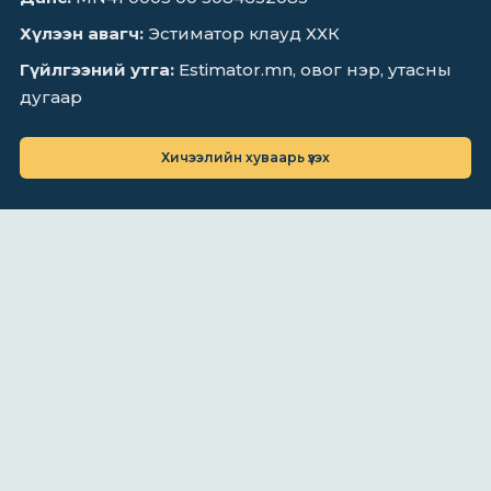
Хүлээн авагч:
Эстиматор клауд ХХК
Гүйлгээний утга:
Estimator.mn, овог нэр, утасны
дугаар
Хичээлийн хуваарь үзэх