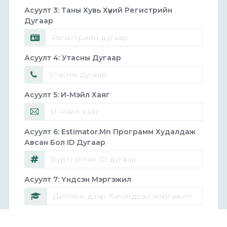
Асуулт 3: Таны Хувь Хүний Регистрийн
Дугаар
Асуулт 4: Утасны Дугаар
Асуулт 5: И-Мэйл Хаяг
Асуулт 6: Estimator.mn Программ Худалдаж
Авсан Бол ID Дугаар
Асуулт 7: Үндсэн Мэргэжил
Асуулт 8: Одоо Ажиллаж Буй Албан
Байгууллагын Нэр