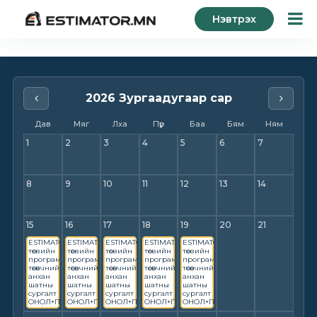
Нэвтрэх
2026 Зургаадугаар сар
Дав
Мяг
Лха
Пүр
Баа
Бям
Ням
1
2
3
4
5
6
7
8
9
10
11
12
13
14
15
16
17
18
19
20
21
ESTIMATOR.MN
ESTIMATOR.MN
ESTIMATOR.MN
ESTIMATOR.MN
ESTIMATOR.MN
төсвийн
төсвийн
төсвийн
төсвийн
төсвийн
программ,
программ,
программ,
программ,
программ,
төсөвчний
төсөвчний
төсөвчний
төсөвчний
төсөвчний
анхан
анхан
анхан
анхан
анхан
шатны
шатны
шатны
шатны
шатны
сургалт
сургалт
сургалт
сургалт
сургалт
ОНОЛ+ПРАКТИК
ОНОЛ+ПРАКТИК
ОНОЛ+ПРАКТИК
ОНОЛ+ПРАКТИК
ОНОЛ+ПРАКТИК